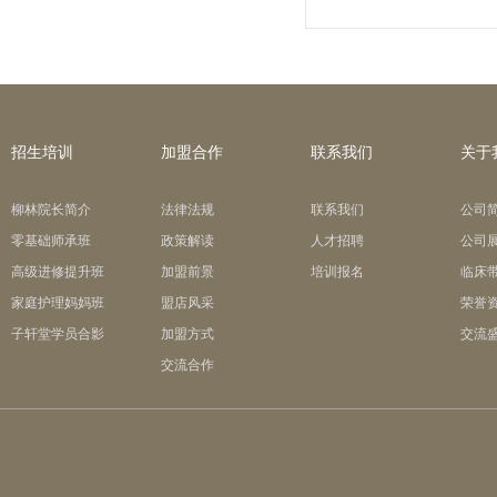
招生培训
加盟合作
联系我们
关于
柳林院长简介
法律法规
联系我们
公司
零基础师承班
政策解读
人才招聘
公司
高级进修提升班
加盟前景
培训报名
临床
家庭护理妈妈班
盟店风采
荣誉
子轩堂学员合影
加盟方式
交流
交流合作